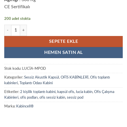
CE Sertifikalı
200 adet stokta
Görüşme Kabini 2 Kişilik (L Pod) adet
SEPETE EKLE
HEMEN SATIN AL
Stok kodu:
LUCİA-MPOD
Kategoriler:
Sessiz Akustik Kapsül
,
OFİS KABİNLERİ
,
Ofis toplantı
kabinleri
,
Toplantı Odası Kabini
Etiketler:
2 kişilik toplantı kabini
,
kapsül ofis
,
lucia kabin
,
Ofis Çalışma
Kabinleri
,
ofis podları
,
ofis sessiz kabin
,
sessiz pod
Marka:
Kabincell®