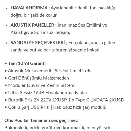
HAVALANDIRMA ;
Ayarlanabilir dahili fan, sıcaklığı
doğru bir şekilde korur
AKUSTİK PANELLER ;
İnanılmaz Ses Emilimi ve
Akustiğiyle Sorunsuz İletişim,
SANDALYE SEÇENEKLERİ ;
En çok hoşunuza giden
sandalye puf ve bar taburenizi seçme imkanı
•
Tam 10 Yıl Garanti
• Akustik Mukavemetli | Ses Yalıtımı 44 dB
• Geri Dönüşümlü Malzemeden
• Modüler Duvar ve Zemin Sistemi
• Ultra Sessiz 16dB Havalandırma Fanları
• Bürotik Priz 2X 220V 1XUSP 1 x Type C 1XDATA 2XUSB
• Çoklu Şarj USB Prizi | Kablosuz hızlı şarj modülü
Ofis Pod’lar Tamamen ses geçirmez
Bölmenin içindeki gürültüyü korumak için en yüksek