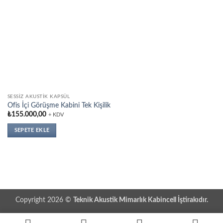
SESSIZ AKUSTIK KAPSÜL
Ofis İçi Görüşme Kabini Tek Kişilik
₺
155.000,00
+ KDV
SEPETE EKLE
Copyright 2026 ©
Teknik Akustik Mimarlık Kabincell İştirakıdır.