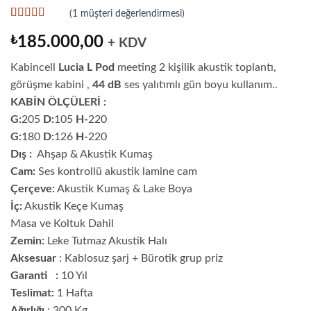
(
1
müşteri değerlendirmesi)
1
müşteri
puanına
₺
185.000,00
+ KDV
dayanarak 5
üzerinden
5
Kabincell
Lucia L Pod
meeting 2 kişilik akustik toplantı,
puan aldı
görüşme kabini ,
44 dB
ses yalıtımlı gün boyu kullanım..
KABİN ÖLÇÜLERİ :
G:
205
D:
105
H-
220
G:
180
D:
126
H-
220
Dış :
Ahşap & Akustik Kumaş
Cam:
Ses kontrollü akustik lamine cam
Çerçeve:
Akustik Kumaş & Lake Boya
İç:
Akustik Keçe Kumaş
Masa ve Koltuk Dahil
Zemin:
Leke Tutmaz Akustik Halı
Aksesuar
: Kablosuz şarj + Bürotik grup priz
Garanti :
10 Yıl
Teslimat:
1 Hafta
Ağırlığı
: 300 Kg