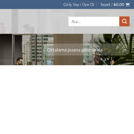
Giriş Yap / Üye Ol
Sepet /
₺
0,00
Ara: