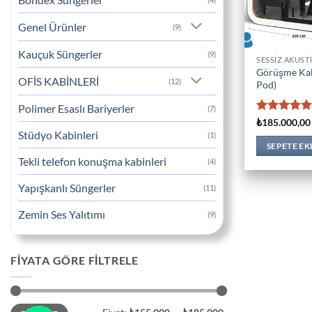
Genel Ürünler
(9)
Kauçuk Süngerler
(9)
SESSIZ AKUST
Görüşme Kabi
OFİS KABİNLERİ
(12)
Pod)
Polimer Esaslı Bariyerler
(7)
5 üzerinden
₺
185.000,00
5
oy aldı
Stüdyo Kabinleri
(1)
SEPETE EK
Tekli telefon konuşma kabinleri
(4)
Yapışkanlı Süngerler
(11)
Zemin Ses Yalıtımı
(9)
FIYATA GÖRE FILTRELE
En
En