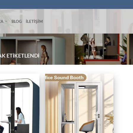
ZA
BLOG
İLETIŞIM
AK ETIKETLENDI
Favori
Favori
listene
listene
ekle
ekle