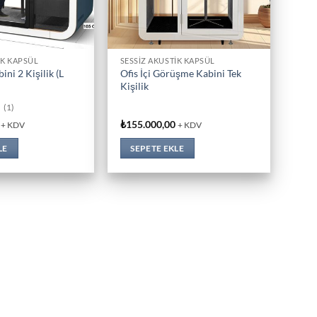
IK KAPSÜL
SESSIZ AKUSTIK KAPSÜL
ni 2 Kişilik (L
Ofis İçi Görüşme Kabini Tek
Kişilik
(1)
₺
155.000,00
+ KDV
+ KDV
LE
SEPETE EKLE