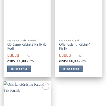
SESSIZ AKUSTIK KAPSÜL
OFİS KABİNLERİ
Görüşme Kabini 2 Kişilik (L
Ofis Toplantı Kabini 4
Pod)
Kişilik
(1)
(1)
5 üzerinden
5 üzerinden
₺
185.000,00
₺
205.000,00
+ KDV
+ KDV
5
oy aldı
5
oy aldı
SEPETE EKLE
SEPETE EKLE