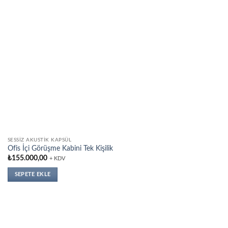
SESSIZ AKUSTIK KAPSÜL
Ofis İçi Görüşme Kabini Tek Kişilik
₺
155.000,00
+ KDV
SEPETE EKLE