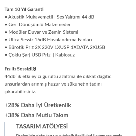
Tam 10 Yıl Garanti
• Akustik Mukavemetli | Ses Yalıtımı 44 dB
• Geri Dönüşümlü Malzemeden
• Modüler Duvar ve Zemin Sistemi
• Ultra Sessiz 16dB Havalandırma Fanları
• Bürotik Priz 2X 220V 1XUSP 1XDATA 2XUSB
• Çoklu Şarj USB Prizi | Kablosuz
Fısıltı Sessizliği
44db’lik etkileyici gürültü azaltma ile dikkat dağıtıcı
unsurlardan arınmış huzur ve sükunetin tadını
çıkarabilirsiniz.
+28% Daha İyi Üretkenlik
+38% Daha Mutlu Takım
TASARIM ATÖLYESİ