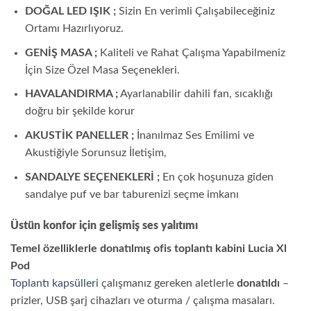
DOĞAL LED IŞIK ;
Sizin En verimli Çalışabileceğiniz
Ortamı Hazırlıyoruz.
GENİŞ MASA ;
Kaliteli ve Rahat Çalışma Yapabilmeniz
İçin Size Özel Masa Seçenekleri.
HAVALANDIRMA ;
Ayarlanabilir dahili fan, sıcaklığı
doğru bir şekilde korur
AKUSTİK PANELLER ;
İnanılmaz Ses Emilimi ve
Akustiğiyle Sorunsuz İletişim,
SANDALYE SEÇENEKLERİ ;
En çok hoşunuza giden
sandalye puf ve bar taburenizi seçme imkanı
Üstün konfor için gelişmiş ses yalıtımı
Temel özelliklerle donatılmış ofis toplantı kabini Lucia Xl
Pod
Toplantı kapsülleri
çalışmanız gereken aletlerle
donatıldı
–
prizler, USB şarj cihazları ve oturma / çalışma masaları.