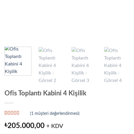
Ofis Toplantı Kabini 4 Kişilik
(
1
müşteri değerlendirmesi)
1
müşteri
puanına
₺
205.000,00
+ KDV
dayanarak 5