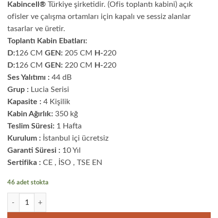
üzerinden
5
Kabincell®
Türkiye şirketidir. (Ofis toplantı kabini) açık
puan aldı
ofisler ve çalışma ortamları için kapalı ve sessiz alanlar
tasarlar ve üretir.
Toplantı Kabin Ebatları:
D:
126 CM
GEN:
205 CM
H-
220
D:
126 CM
GEN:
220 CM
H-
220
Ses Yalıtımı :
44 dB
Grup :
Lucia Serisi
Kapasite :
4 Kişilik
Kabin Ağırlık:
350 kğ
Teslim Süresi:
1 Hafta
Kurulum :
İstanbul içi ücretsiz
Garanti Süresi :
10 Yıl
Sertifika :
CE , İSO , TSE EN
46 adet stokta
Ofis Toplantı Kabini 4 Kişilik adet