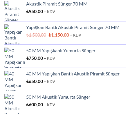
Akustik Piramit Sünger 70 MM
₺
950,00
+ KDV
Yapışkan Bantlı Akustik Piramit Sünger 70 MM
Orijinal
Şu
₺
1.500,00
₺
1.150,00
+ KDV
fiyat:
andaki
₺1.500,00.
fiyat:
50 MM Yapışkanlı Yumurta Sünger
₺1.150,00.
₺
750,00
+ KDV
40 MM Yapışkan Bantlı Akustik Piramit Sünger
₺
650,00
+ KDV
50 MM Akustik Yumurta Sünger
₺
600,00
+ KDV