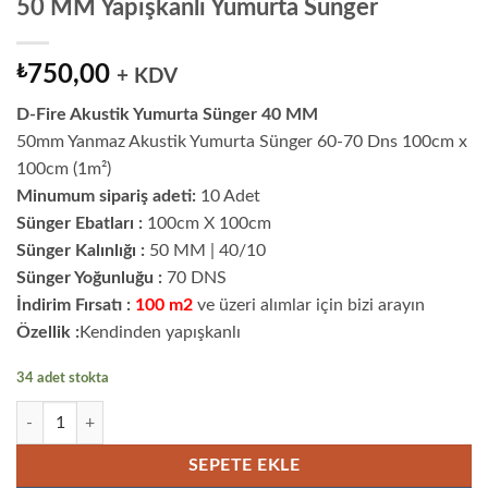
50 MM Yapışkanlı Yumurta Sünger
₺
750,00
+ KDV
D-Fire Akustik Yumurta Sünger 40 MM
50mm Yanmaz Akustik Yumurta Sünger 60-70 Dns 100cm x
100cm (1m²)
Minumum sipariş adeti:
10 Adet
Sünger Ebatları :
100cm X 100cm
Sünger Kalınlığı :
50 MM | 40/10
Sünger Yoğunluğu :
70 DNS
İndirim Fırsatı :
100 m2
ve üzeri alımlar için bizi arayın
Özellik :
Kendinden yapışkanlı
34 adet stokta
50 MM Yapışkanlı Yumurta Sünger adet
SEPETE EKLE