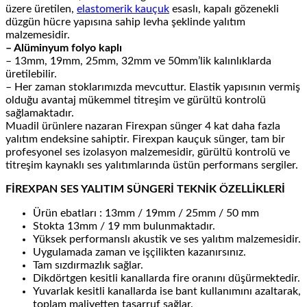
üzere üretilen,
elastomerik kauçuk
esaslı, kapalı gözenekli
düzgün hücre yapısına sahip levha şeklinde yalıtım
malzemesidir.
– Alüminyum folyo kaplı
– 13mm, 19mm, 25mm, 32mm ve 50mm’lik kalınlıklarda
üretilebilir.
– Her zaman stoklarımızda mevcuttur. Elastik yapısının vermiş
olduğu avantaj mükemmel titreşim ve gürültü kontrolü
sağlamaktadır.
Muadil ürünlere nazaran Firexpan sünger 4 kat daha fazla
yalıtım endeksine sahiptir. Firexpan kauçuk sünger, tam bir
profesyonel ses izolasyon malzemesidir, gürültü kontrolü ve
titreşim kaynaklı ses yalıtımlarında üstün performans sergiler.
FİREXPAN SES YALITIM SÜNGERİ TEKNİK ÖZELLİKLERİ
Ürün ebatları : 13mm / 19mm / 25mm / 50 mm
Stokta 13mm / 19 mm bulunmaktadır.
Yüksek performanslı akustik ve ses yalıtım malzemesidir.
Uygulamada zaman ve işçilikten kazanırsınız.
Tam sızdırmazlık sağlar.
Dikdörtgen kesitli kanallarda fire oranını düşürmektedir.
Yuvarlak kesitli kanallarda ise bant kullanımını azaltarak,
toplam maliyetten tasarruf sağlar.