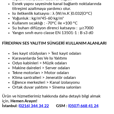
Esnek yapısı sayesinde kanal bağlantı noktalarında
titreşimi azaltmaya yardımcı olur.
Isı iletkenlik katsayısı : λ (W/m.K )0.032(O°C)
Yoğunluk : kg/mᶟ45-60 kg/mᶟ
Kullanım sıcaklığı : -70°C ile +100 °C
Su buharı difüzyon direnci katsayısı : µ≥7000
Yangın sınıfı euro classe EN 13501-1 : B s3 d0
FİREXPAN SES YALITIM SÜNGERİ KULLANIM ALANLARI
Ses kayıt stüdyoları > Test kayıt odaları
Karavanlarda Ses Ve Isı Yalıtımı
Odyo kabinleri > Müzik odaları
Makine daireleri > Server odaları
Tekne motorları > Motor odaları
Klima santralleri > Jeneratör odaları
Eğlence merkezleri > Kanal izolasyonu
Ortak duvar yalıtımı > Sinema salonları
Ürün ve hizmetlerimiz hakkında daha detaylı bilgi almak
için,
Hemen Arayın!
İstanbul:
(0216) 344 34 22
GSM :
(0507) 668 41 24