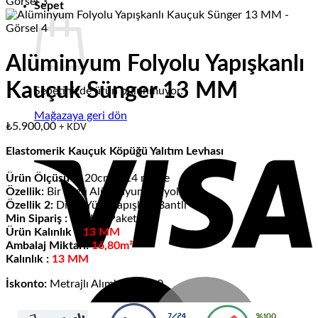
Sepet
Alüminyum Folyolu Yapışkanlı
Kauçuk Sünger 13 MM
Sepetinizde ürün bulunmuyor.
Mağazaya geri dön
₺
5.900,00
+ KDV
V
Elastomerik Kauçuk Köpüğü Yalıtım Levhası
Ürün Ölçüsü :
120cm X 14 metre
Özellik:
Bir Yüzü Alüminyum Folyolu
Özellik 2:
Diğer Yüzü Yapışkan Bantlı
Min Sipariş :
1 Adet (Paket)
Ürün Kalınlık :
13 MM
Ambalaj Miktarı:
16,80m²
Kalınlık :
13 MM
M
İskonto:
Metrajlı Alımlarda %10