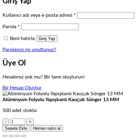
Giriş Yap
Gerekli
Kullanıcı adı veya e-posta adresi
*
Gerekli
Parola
*
Beni hatırla
Giriş Yap
Parolanızı mı unuttunuz?
Üye Ol
Hesabınız yok mu? Bir tane oluşturun!
Bir Hesap Oluştur
Alüminyum Folyolu Yapışkanlı Kauçuk Sünger 13 MM
500 adet stokta
Alüminyum
Folyolu
Sepete Ekle
Hemen satın al
Yapışkanlı
Kauçuk