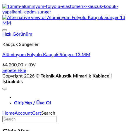
Hızlı Görünüm
Kauçuk Süngerler
Alüminyum Folyolu Kauçuk Sünger 13 MM
₺
4.200,00
+ KDV
Sepete Ekle
Copyright 2026 ©
Teknik Akustik Mimarlık Kabincell
İştirakıdır.
Giriş Yap / Üye Ol
Home
Account
Cart
Search