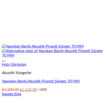
Hızlı Görünüm
Akustik Süngerler
Yapışkan Bantlı Akustik Piramit Sünger 70 MM
Orijinal
Şu
₺
1.500,00
₺
1.150,00
+ KDV
fiyat:
andaki
Sepete Ekle
₺1.500,00.
fiyat:
₺1.150,00.