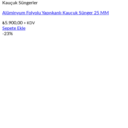
Kauçuk Süngerler
Alüminyum Folyolu Yapışkanlı Kauçuk Sünger 25 MM
₺
5.900,00
+ KDV
Sepete Ekle
-23%