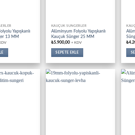
GERLER
KAUÇUK SÜNGERLER
KAU
lyolu Yapışkanlı
Alüminyum Folyolu Yapışkanlı
Alüm
ger 13 MM
Kauçuk Sünger 25 MM
Sün
₺
5.900,00
₺
4.2
 KDV
+ KDV
LE
SEPETE EKLE
SE