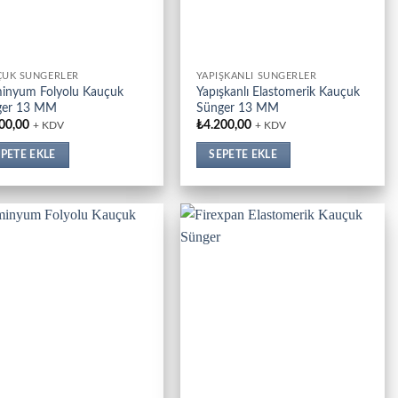
ÇUK SÜNGERLER
YAPIŞKANLI SÜNGERLER
inyum Folyolu Kauçuk
Yapışkanlı Elastomerik Kauçuk
ger 13 MM
Sünger 13 MM
00,00
₺
4.200,00
+ KDV
+ KDV
PETE EKLE
SEPETE EKLE