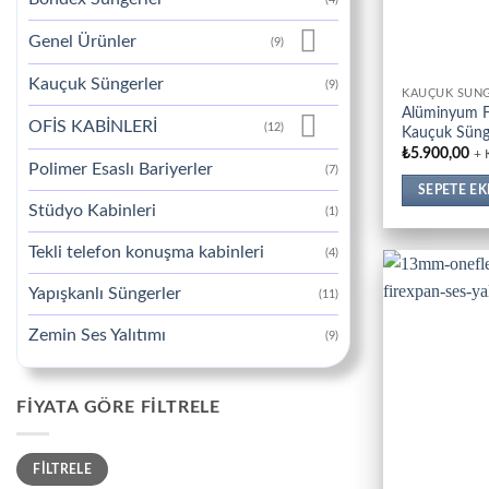
Genel Ürünler
(9)
Kauçuk Süngerler
(9)
KAUÇUK SÜN
Alüminyum Fo
OFİS KABİNLERİ
(12)
Kauçuk Sün
₺
5.900,00
+
Polimer Esaslı Bariyerler
(7)
SEPETE EK
Stüdyo Kabinleri
(1)
Tekli telefon konuşma kabinleri
(4)
Yapışkanlı Süngerler
(11)
Zemin Ses Yalıtımı
(9)
FIYATA GÖRE FILTRELE
En
En
FILTRELE
düşük
yüksek
fiyat
fiyat