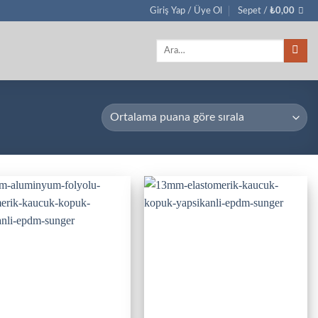
Giriş Yap / Üye Ol
Sepet /
₺
0,00
Ara: