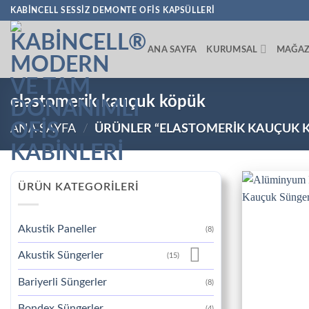
İçeriğe
KABINCELL SESSIZ DEMONTE OFIS KAPSÜLLERI
atla
ANA SAYFA
KURUMSAL
MAĞA
elastomerik kauçuk köpük
ANA SAYFA
/
ÜRÜNLER “ELASTOMERIK KAUÇUK K
ÜRÜN KATEGORILERI
Akustik Paneller
(8)
Akustik Süngerler
(15)
Bariyerli Süngerler
(8)
Bondex Süngerler
(4)