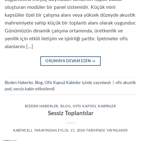
oluşturan modüler bir panel sistemidir. Küçük mini
kapsüller özel bir çalışma alanı veya yüksek düzeyde akustik
mahremiyete sahip küçük bir toplantı alanı olarak uygundur.
Günümüzün dinamik çalışma ortamında, üretkenlik ve
yenilik için etkili iletişim ve işbirliği şarttır. İşletmeler ofis
alanlarını […]
OKUMAYA DEVAM EDIN
→
Bizden Haberler
,
Blog
,
Ofis Kapsül Kabinler
içinde yayınlandı
|
ofis akustik
pod
,
sessiz kabin
etiketlendi
BIZDEN HABERLER
,
BLOG
,
OFIS KAPSÜL KABINLER
Sessiz Toplantılar
KABINCELL
TARAFINDAN
EYLÜL 15, 2024
TARIHINDE YAYINLANDI