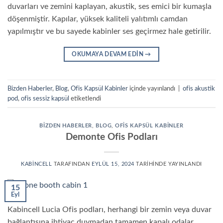
duvarları ve zemini kaplayan, akustik, ses emici bir kumaşla
döşenmiştir. Kapılar, yüksek kaliteli yalıtımlı camdan
yapılmıştır ve bu sayede kabinler ses geçirmez hale getirilir.
OKUMAYA DEVAM EDIN
→
Bizden Haberler
,
Blog
,
Ofis Kapsül Kabinler
içinde yayınlandı
|
ofis akustik
pod
,
ofis sessiz kapsül
etiketlendi
BIZDEN HABERLER
,
BLOG
,
OFIS KAPSÜL KABINLER
Demonte Ofis Podları
KABINCELL
TARAFINDAN
EYLÜL 15, 2024
TARIHINDE YAYINLANDI
15
Eyl
Kabincell Lucia Ofis podları, herhangi bir zemin veya duvar
bağlantısına ihtiyaç duymadan tamamen kapalı odalar