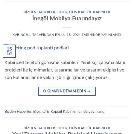
BIZDEN HABERLER
,
BLOG
,
OFIS KAPSÜL KABINLER
İnegöl Mobilya Fuarındayız
KABINCELL
TARAFINDAN
EYLÜL 15, 2024
TARIHINDE YAYINLANDI
15
Eyl
Kabincell telefon görüşme kabinleri; Yenilikçi çalışma alanı
projeleri ile iç mimarlar, tasarımcılar ve tasarım ekipleri ve
son kullanıcılar ile yakın işbirliği içinde çalışıyoruz.
OKUMAYA DEVAM EDIN
→
Bizden Haberler
,
Blog
,
Ofis Kapsül Kabinler
içinde yayınlandı
BIZDEN HABERLER
,
BLOG
,
OFIS KAPSÜL KABINLER