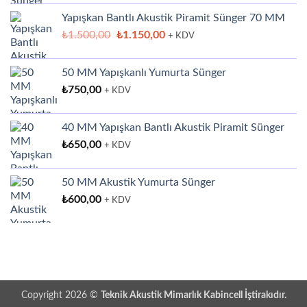
Yapışkan Bantlı Akustik Piramit Sünger 70 MM
Orijinal
Şu
₺
1.500,00
₺
1.150,00
+ KDV
fiyat:
andaki
₺1.500,00.
fiyat:
50 MM Yapışkanlı Yumurta Sünger
₺1.150,00.
₺
750,00
+ KDV
40 MM Yapışkan Bantlı Akustik Piramit Sünger
₺
650,00
+ KDV
50 MM Akustik Yumurta Sünger
₺
600,00
+ KDV
Copyright 2026 ©
Teknik Akustik Mimarlık Kabincell İştirakıdır.