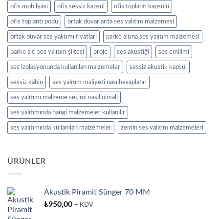
ofis mobilyası
ofis sessiz kapsül
ofis toplantı kapsülü
ofis toplantı podu
ortak duvarlarda ses yalıtım malzemesi
ortak duvar ses yalıtımı fiyatları
parke altına ses yalıtım malzemesi
parke altı ses yalıtım şiltesi
proje
ses akustiği
ses emilimi
ses izolasyonunda kullanılan malzemeler
sessiz akustik kapsül
sessiz kabin
ses yalıtım maliyeti nası hesaplanır
ses yalıtımı malzeme seçimi nasıl olmalı
ses yalıtımında hangi malzemeler kullanılır
ses yalıtımında kullanılan malzemeler
zemin ses yalıtım malzemeleri
ÜRÜNLER
Akustik Piramit Sünger 70 MM
₺
950,00
+ KDV