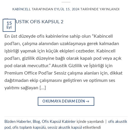
KABINCELL
TARAFINDAN
EYLÜL 15, 2024
TARIHINDE YAYINLANDI
15
Eyl
En üst düzeyde ofis kabinlerine sahip olun “Kabincell
pod’ları, çalışma alanından uzaklaşmaya gerek kalmadan
işbirliği yapmak için küçük ekipleri cezbeder. Kabincell
pod’ları, gizlilik düzeyine bağlı olarak kapalı pod veya açık
pod olarak mevcuttur.” Akustik Gizlilik ve İşbirliği için
Premium Office Pod’lar Sessiz çalışma alanları için, dikkat
dağıtmadan ekip çalışmasını geliştiren ve optimum ses
yalıtımı sağlayan […]
OKUMAYA DEVAM EDIN
→
Bizden Haberler
,
Blog
,
Ofis Kapsül Kabinler
içinde yayınlandı
|
ofis akustik
pod
,
ofis toplantı kapsülü
,
sessiz akustik kapsül
etiketlendi