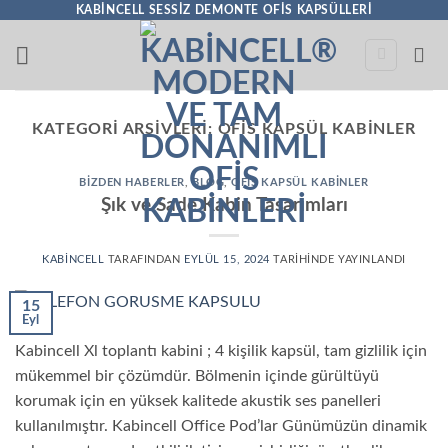
İçeriğe
KABINCELL SESSIZ DEMONTE OFIS KAPSÜLLERI
atla
KATEGORI ARŞIVLERI:
OFIS KAPSÜL KABINLER
BIZDEN HABERLER
,
BLOG
,
OFIS KAPSÜL KABINLER
Şık ve Sade Kabin Tasarımları
KABINCELL
TARAFINDAN
EYLÜL 15, 2024
TARIHINDE YAYINLANDI
15
Eyl
Kabincell Xl toplantı kabini ; 4 kişilik kapsül, tam gizlilik için
mükemmel bir çözümdür. Bölmenin içinde gürültüyü
korumak için en yüksek kalitede akustik ses panelleri
kullanılmıştır. Kabincell Office Pod’lar Günümüzün dinamik