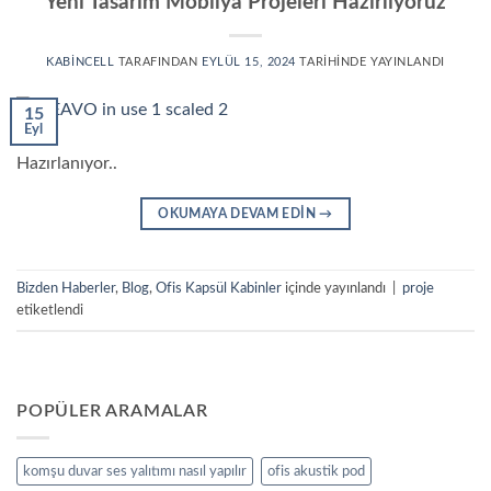
Yeni Tasarım Mobilya Projeleri Hazırlıyoruz
KABINCELL
TARAFINDAN
EYLÜL 15, 2024
TARIHINDE YAYINLANDI
15
Eyl
Hazırlanıyor..
OKUMAYA DEVAM EDIN
→
Bizden Haberler
,
Blog
,
Ofis Kapsül Kabinler
içinde yayınlandı
|
proje
etiketlendi
POPÜLER ARAMALAR
komşu duvar ses yalıtımı nasıl yapılır
ofis akustik pod