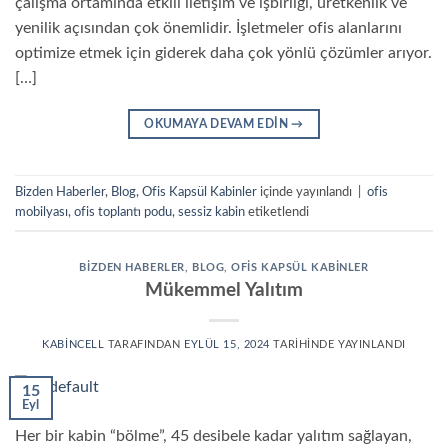
çalışma ortamında etkili iletişim ve işbirliği, üretkenlik ve
yenilik açısından çok önemlidir. İşletmeler ofis alanlarını
optimize etmek için giderek daha çok yönlü çözümler arıyor.
[…]
OKUMAYA DEVAM EDIN
→
Bizden Haberler
,
Blog
,
Ofis Kapsül Kabinler
içinde yayınlandı
|
ofis
mobilyası
,
ofis toplantı podu
,
sessiz kabin
etiketlendi
BIZDEN HABERLER
,
BLOG
,
OFIS KAPSÜL KABINLER
Mükemmel Yalıtım
KABINCELL
TARAFINDAN
EYLÜL 15, 2024
TARIHINDE YAYINLANDI
15
Eyl
Her bir kabin “bölme”, ​​45 desibele kadar yalıtım sağlayan,