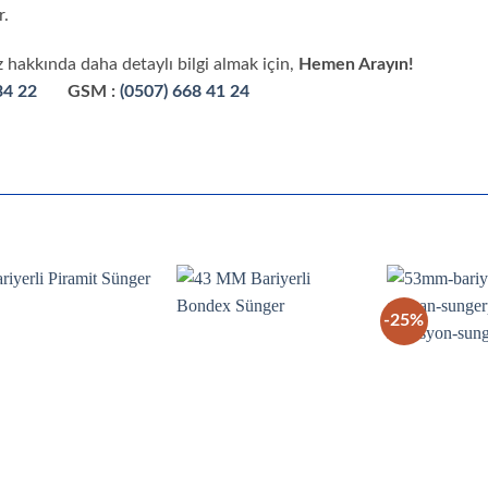
r.
 hakkında daha detaylı bilgi almak için,
Hemen Arayın!
34 22
GSM :
(0507) 668 41 24
-25%