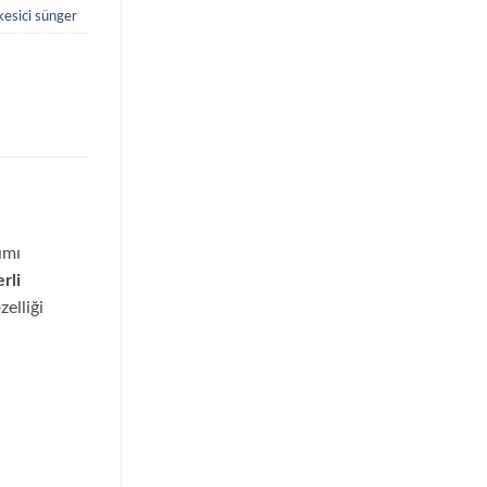
kesici sünger
ımı
rli
elliği