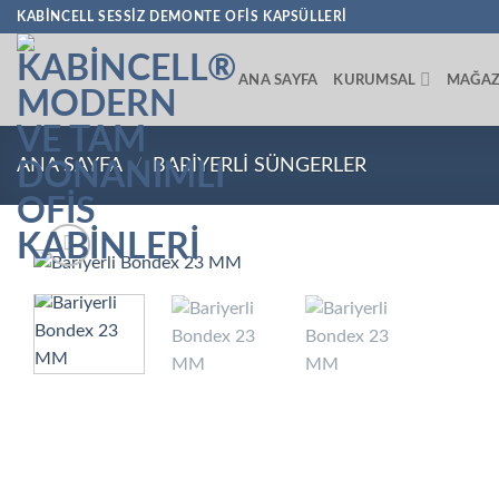
İçeriğe
KABINCELL SESSIZ DEMONTE OFIS KAPSÜLLERI
atla
ANA SAYFA
KURUMSAL
MAĞA
ANA SAYFA
/
BARIYERLI SÜNGERLER