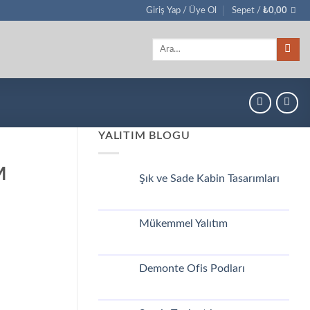
Giriş Yap / Üye Ol
Sepet /
₺
0,00
Ara:
YALITIM BLOGU
M
Şık ve Sade Kabin Tasarımları
Yorum
yok
Şık
ve
Mükemmel Yalıtım
Sade
Kabin
Yorum
Tasarımları
yok
Mükemmel
Yalıtım
Demonte Ofis Podları
Yorum
yok
Demonte
Ofis