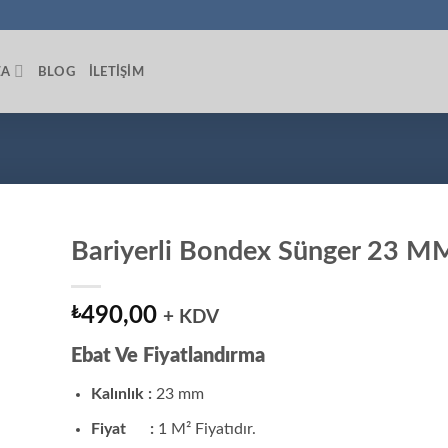
ZA
BLOG
İLETIŞIM
Bariyerli Bondex Sünger 23 M
₺
490,00
+ KDV
Ebat Ve Fiyatlandırma
Kalınlık :
23 mm
Fiyat :
1 M² Fiyatıdır.