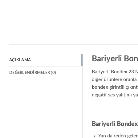
Bariyerli B
AÇIKLAMA
Bariyerli Bondex 23 
DEĞERLENDIRMELER (0)
diğer ürünlere oranla
bondex
girintili çıkın
negatif ses yalıtımı y
Bariyerli Bondex
Yan daireden gelen