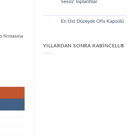
Sessiz Toplantılar
Podları
Yorum
yok
Sessiz
Toplantılar
En Üst Düzeyde Ofis Kapsülü
Yorum
yok
En
o firmasına
Üst
Düzeyde
YILLARDAN SONRA KABINCELL®
Ofis
Kapsülü