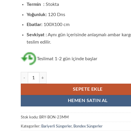
Termin :
Stokta
Yoğunluk:
120 Dns
Ebatlar:
100X100 cm
Sevkiyat :
Aynı gün içerisinde anlaşmalı ambar karg
teslim edilir.
Teslimat 1-2 gün içinde başlar
Bariyerli Bondex Sünger 23 MM adet
SEPETE EKLE
HEMEN SATIN AL
Stok kodu:
BRY-BON-23MM
Kategoriler:
Bariyerli Süngerler
,
Bondex Süngerler