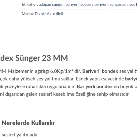
Etiketler:
adepan sünger
,
bariyerli adepan
,
bariyerli süngerpan
,
ses 
Marka:
Teknik Akustik®
ondex Sünger 23 MM
MM Malzemenin ağırlığı 6,0Kg/1m² dir.
Bariyerli bondex
ses yalıt
 çok daha yüksek ses yalıtımı sağlar. Esnek yapısı sayesinde
bariye
tılı yüzeylere rahatlıkla uygulanabilir.
Bariyerli bondex
en büyük öz
ani dışarıdan gelen sesleri kesebilme özelliğine sahip olmasıdır.
 Nerelerde Kullanılır
 sesleri yalıtmada.