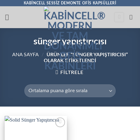
İçeriğe
KABINCELL SESSIZ DEMONTE OFIS KAPSÜLLERI
atla
sünger yapıştırıcısı
ANA SAYFA
/
ÜRÜNLER “SÜNGER YAPIŞTIRICISI”
OLARAK ETIKETLENDI
FILTRELE