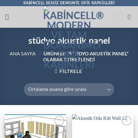
İçeriğe
KABINCELL SESSIZ DEMONTE OFIS KAPSÜLLERI
atla
stüdyo akustik panel
ANA SAYFA
/
ÜRÜNLER “STÜDYO AKUSTIK PANEL”
OLARAK ETIKETLENDI
FILTRELE