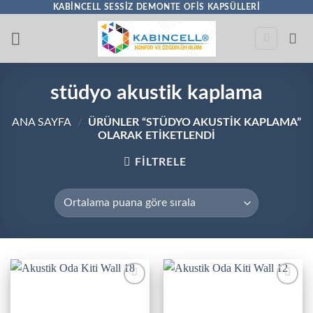
İçeriğe
KABINCELL SESSIZ DEMONTE OFIS KAPSÜLLERI
atla
stüdyo akustik kaplama
ANA SAYFA
/
ÜRÜNLER “STÜDYO AKUSTIK KAPLAMA”
OLARAK ETIKETLENDI
FILTRELE