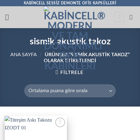
İçeriğe
KABINCELL SESSIZ DEMONTE OFIS KAPSÜLLERI
atla
sismik akustik takoz
ANA SAYFA
/
ÜRÜNLER “SISMIK AKUSTIK TAKOZ”
OLARAK ETIKETLENDI
FILTRELE