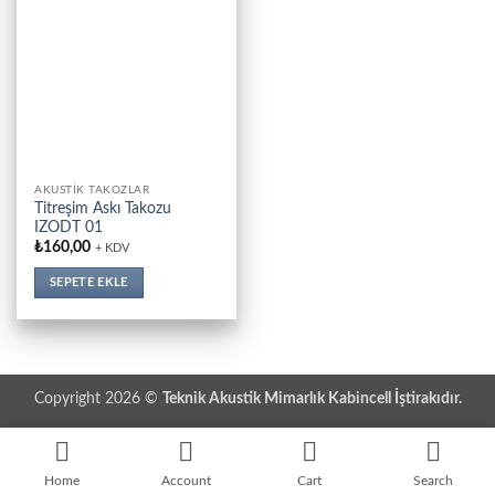
AKUSTIK TAKOZLAR
Titreşim Askı Takozu
IZODT 01
₺
160,00
+ KDV
SEPETE EKLE
Copyright 2026 ©
Teknik Akustik Mimarlık Kabincell İştirakıdır.
Home
Account
Cart
Search