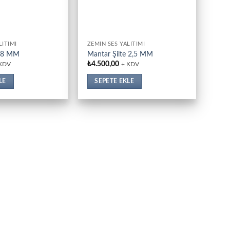
LITIMI
ZEMIN SES YALITIMI
e 8 MM
Mantar Şilte 2,5 MM
₺
4.500,00
 KDV
+ KDV
LE
SEPETE EKLE