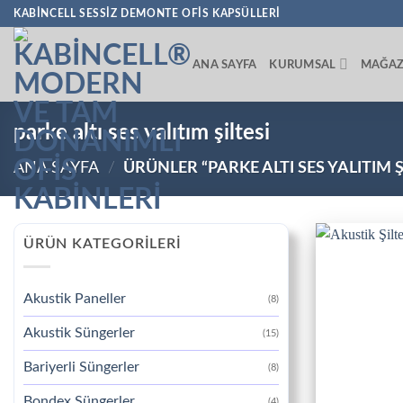
İçeriğe
KABINCELL SESSIZ DEMONTE OFIS KAPSÜLLERI
atla
ANA SAYFA
KURUMSAL
MAĞA
parke altı ses yalıtım şiltesi
ANA SAYFA
/
ÜRÜNLER “PARKE ALTI SES YALITIM 
ÜRÜN KATEGORILERI
Akustik Paneller
(8)
Akustik Süngerler
(15)
Bariyerli Süngerler
(8)
Bondex Süngerler
(4)