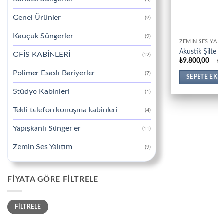
Genel Ürünler
(9)
Kauçuk Süngerler
(9)
ZEMIN SES YA
Akustik Şilt
OFİS KABİNLERİ
(12)
₺
9.800,00
+
Polimer Esaslı Bariyerler
(7)
SEPETE EK
Stüdyo Kabinleri
(1)
Tekli telefon konuşma kabinleri
(4)
Yapışkanlı Süngerler
(11)
Zemin Ses Yalıtımı
(9)
FIYATA GÖRE FILTRELE
En
En
FILTRELE
düşük
yüksek
fiyat
fiyat