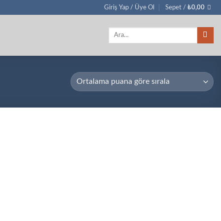
Giriş Yap / Üye Ol
Sepet /
₺
0,00
Ara: