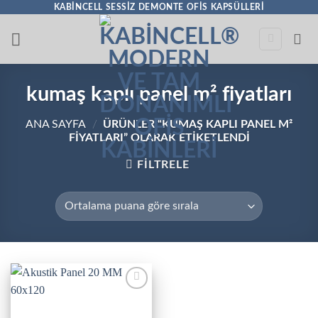
İçeriğe
KABINCELL SESSIZ DEMONTE OFIS KAPSÜLLERI
atla
kumaş kaplı panel m² fiyatları
ANA SAYFA
/
ÜRÜNLER “KUMAŞ KAPLI PANEL M²
FIYATLARI” OLARAK ETIKETLENDI
FILTRELE