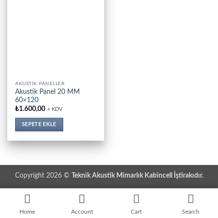
AKUSTIK PANELLER
Akustik Panel 20 MM
60×120
₺
1.600,00
+ KDV
SEPETE EKLE
Copyright 2026 ©
Teknik Akustik Mimarlık Kabincell İştirakıdır.
Home
Account
Cart
Search