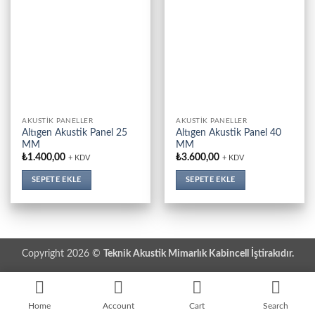
AKUSTIK PANELLER
AKUSTIK PANELLER
Altıgen Akustik Panel 25
Altıgen Akustik Panel 40
MM
MM
₺
1.400,00
₺
3.600,00
+ KDV
+ KDV
SEPETE EKLE
SEPETE EKLE
Copyright 2026 ©
Teknik Akustik Mimarlık Kabincell İştirakıdır.
Home
Account
Cart
Search