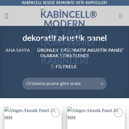
İçeriğe
KABINCELL SESSIZ DEMONTE OFIS KAPSÜLLERI
atla
dekoratif akustik panel
ANA SAYFA
/
ÜRÜNLER “DEKORATIF AKUSTIK PANEL”
OLARAK ETIKETLENDI
FILTRELE