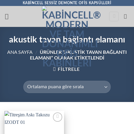
İçeriğe
KABINCELL SESSIZ DEMONTE OFIS KAPSÜLLERI
atla
akustik tavan bağlantı elamanı
ANA SAYFA
/
ÜRÜNLER “AKUSTIK TAVAN BAĞLANTI
ELAMANI” OLARAK ETIKETLENDI
FILTRELE