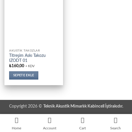
AKUSTIK TAKOZLAR
Titreşim Askı Takozu
IZODT 01
₺
160,00
+ KDV
SEPETE EKLE
Copyright 2026 ©
Teknik Akustik Mimarlık Kabincell İştirakıdır.
Home
Account
Cart
Search