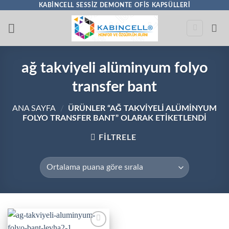
İçeriğe
KABINCELL SESSIZ DEMONTE OFIS KAPSÜLLERI
atla
ağ takviyeli alüminyum folyo
transfer bant
ANA SAYFA
/
ÜRÜNLER “AĞ TAKVIYELI ALÜMINYUM
FOLYO TRANSFER BANT” OLARAK ETIKETLENDI
FILTRELE