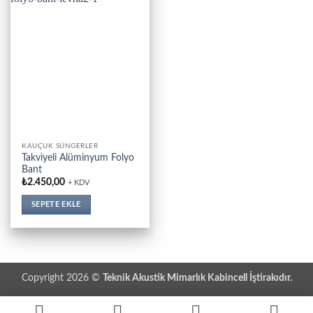
KAUÇUK SÜNGERLER
Takviyeli Alüminyum Folyo
Bant
₺
2.450,00
+ KDV
SEPETE EKLE
Copyright 2026 ©
Teknik Akustik Mimarlık Kabincell İştirakıdır.