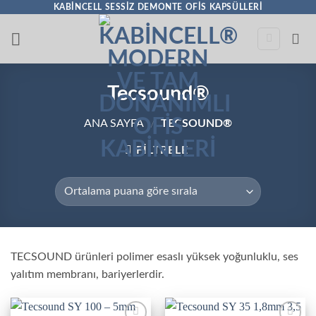
İçeriğe
KABINCELL SESSIZ DEMONTE OFIS KAPSÜLLERI
atla
Tecsound®
ANA SAYFA
/
TECSOUND®
FILTRELE
TECSOUND ürünleri polimer esaslı yüksek yoğunluklu, ses
yalıtım membranı, bariyerlerdir.